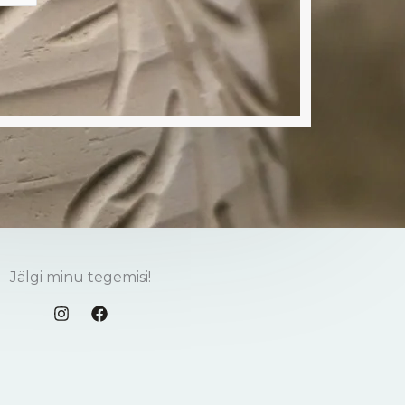
Jälgi minu tegemisi!