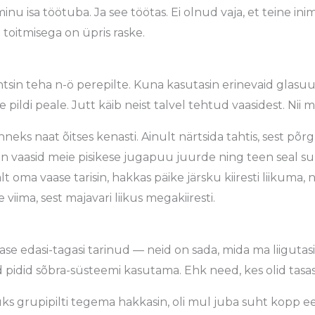
l minu isa töötuba. Ja see töötas. Ei olnud vaja, et teine i
toitmisega on üpris raske.
tahtsin teha n-ö perepilte. Kuna kasutasin erinevaid glasuur
 pildi peale. Jutt käib neist talvel tehtud vaasidest. Nii
eks naat õitses kenasti. Ainult närtsida tahtis, sest põrgu
is viin vaasid meie pisikese jugapuu juurde ning teen seal
msalt oma vaase tarisin, hakkas päike järsku kiiresti liikuma,
viima, sest majavari liikus megakiiresti.
ase edasi-tagasi tarinud — neid on sada, mida ma liiguta
d pidid sõbra-süsteemi kasutama. Ehk need, kes olid tasase
ks grupipilti tegema hakkasin, oli mul juba suht kopp ee