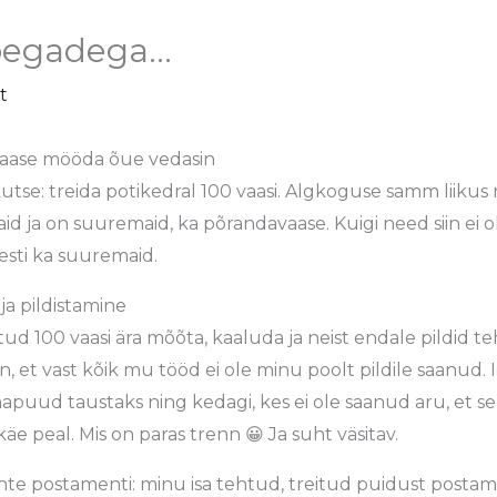
poegadega…
it
vaase mööda õue vedasin
utse: treida potikedral 100 vaasi. Algkoguse samm liikus nii
maid ja on suuremaid, ka põrandavaase. Kuigi need siin e
uesti ka suuremaid.
a pildistamine
ud 100 vaasi ära mõõta, kaaluda ja neist endale pildid te
an, et vast kõik mu tööd ei ole minu poolt pildile saanud.
puud taustaks ning kedagi, kes ei ole saanud aru, et sel
e peal. Mis on paras trenn 😀 Ja suht väsitav.
hte postamenti: minu isa tehtud, treitud puidust postam