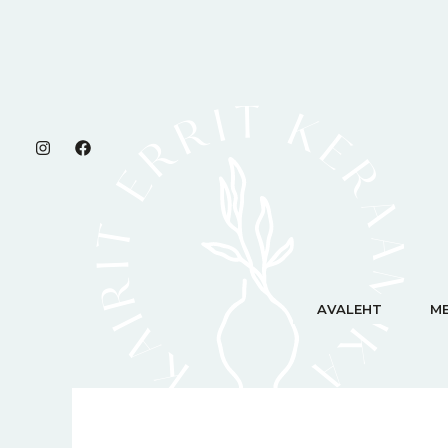
Skip
content
to
content
AVALEHT
ME