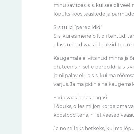
minu savitoas, siis, kui see oli vee
lõpuks koos sääskede ja parmude 
Siis tulid “perepildid”
Siis, kui esimene pilt oli tehtud, 
glasuuritud vaasid leiaksid tee ühe
Kaugemale ei viitsinud minna ja õnn
oh, teen siin selle perepildi ja si
ja nii palav oli, ja siis, kui ma rõõ
varjus. Ja ma pidin aina kaugemale 
Sada vaasi, edasi-tagasi
Lõpuks, olles miljon korda oma va
koostööd teha, nii et vaesed vaasi
Ja no selleks hetkeks, kui ma lõpu