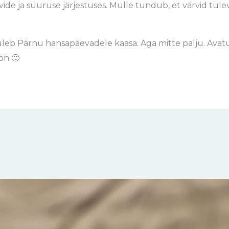
vide ja suuruse järjestuses. Mulle tundub, et värvid tulev
 tuleb Pärnu hansapäevadele kaasa. Aga mitte palju. Ava
on 🙂