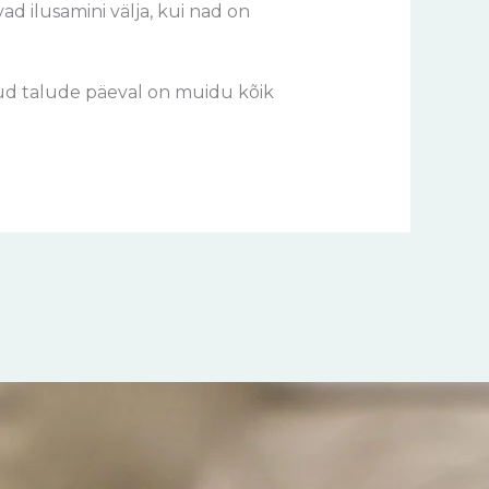
ad ilusamini välja, kui nad on
tud talude päeval on muidu kõik