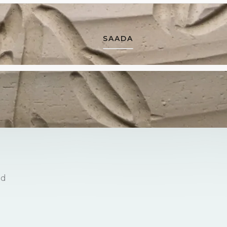
SAADA
ld