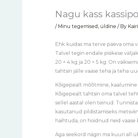
Nagu kass kassi
/
Minu tegemised
,
üldine
/ By
Kair
Ehk kuidas ma terve päeva oma 
Talvel tegin endale pisikese väljak
20 × 4 kg ja 20 × 5 kg. On väikse
tahtsin jälle vaase teha ja teha u
Kõigepealt mõõtmine, kaalumine j
Kõigepealt tahtsin oma talvel teht
sellel aastal olen teinud. Tunnist
kasutanud pildistamiseks metsviina
haihtuda, on hoidnud neid vaase kä
Aga seekord nägin ma kuuri all ü