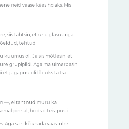
nimene neid vaase käes hoiaks. Mis
e, siis tahtsin, et ühe glasuuriga
 mõeldud, tehtud.
 kuumus oli. Ja siis mõtlesin, et
 suure grupipildi. Aga ma uimerdasin
 nii et jugapuu oli lõpuks täitsa
sin —, ei tahtnud muru ka
mal pinnal, hoidsid teisi püsti.
s. Aga sain kõik sada vaasi ühe