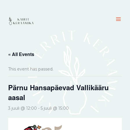
Skip
content
to
content
« All Events
This event has passed.
Pärnu Hansapäevad Vallikääru
aasal
3 juuli @ 12:00
-
5 juuli @ 15:00