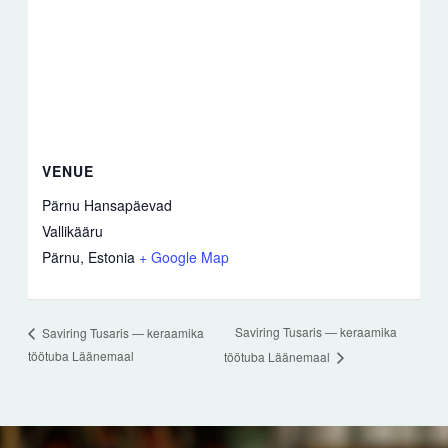
VENUE
Pärnu Hansapäevad
Vallikääru
Pärnu
,
Estonia
+ Google Map
Saviring Tusaris — keraamika
Saviring Tusaris — keraamika
töötuba Läänemaal
töötuba Läänemaal