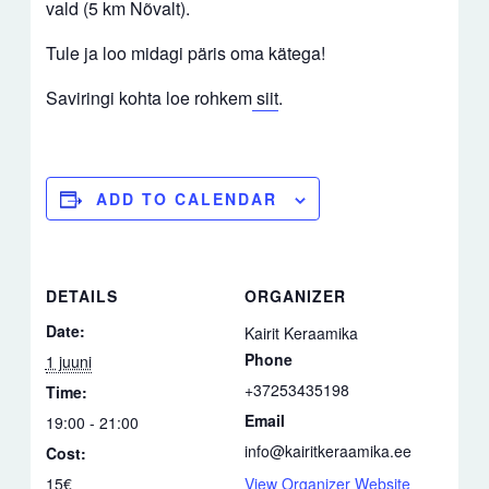
vald (5 km Nõvalt).
Tule ja loo midagi päris oma kätega!
Saviringi kohta loe rohkem
siit
.
ADD TO CALENDAR
DETAILS
ORGANIZER
Date:
Kairit Keraamika
Phone
1 juuni
+37253435198
Time:
Email
19:00 - 21:00
info@kairitkeraamika.ee
Cost:
15€
View Organizer Website