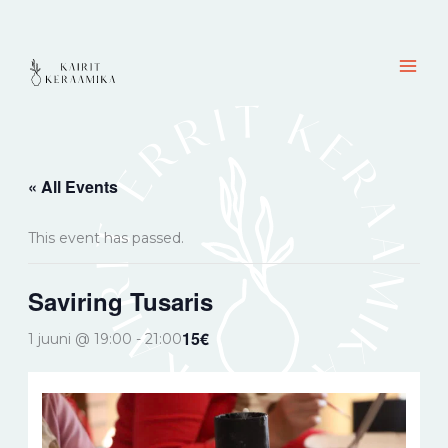
Skip
content
to
content
« All Events
This event has passed.
Saviring Tusaris
15€
1 juuni @ 19:00
-
21:00