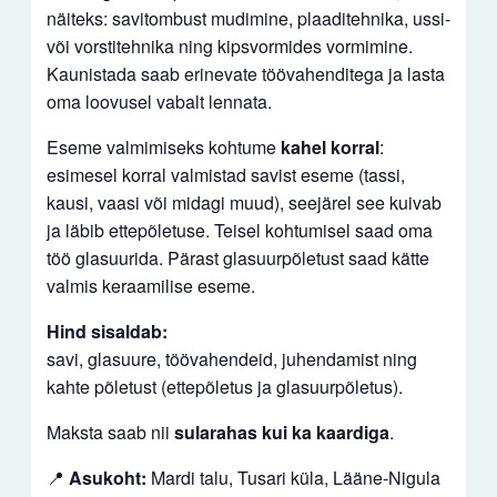
näiteks: savitombust mudimine, plaaditehnika, ussi-
või vorstitehnika ning kipsvormides vormimine.
Kaunistada saab erinevate töövahenditega ja lasta
oma loovusel vabalt lennata.
Eseme valmimiseks kohtume
kahel korral
:
esimesel korral valmistad savist eseme (tassi,
kausi, vaasi või midagi muud), seejärel see kuivab
ja läbib ettepõletuse. Teisel kohtumisel saad oma
töö glasuurida. Pärast glasuurpõletust saad kätte
valmis keraamilise eseme.
Hind sisaldab:
savi, glasuure, töövahendeid, juhendamist ning
kahte põletust (ettepõletus ja glasuurpõletus).
Maksta saab nii
sularahas kui ka kaardiga
.
📍
Asukoht:
Mardi talu, Tusari küla, Lääne-Nigula