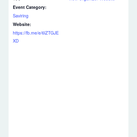
Event Category:
Saviring
Website:
https://fb.me/e/6lZTGJE
XD