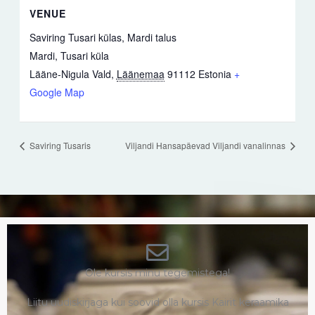
VENUE
Saviring Tusari külas, Mardi talus
Mardi, Tusari küla
Lääne-Nigula Vald
,
Läänemaa
91112
Estonia
+
Google Map
Saviring Tusaris
Viljandi Hansapäevad Viljandi vanalinnas
Ole kursis minu tegemistega!
Liitu uudiskirjaga kui soovid olla kursis Kairit keraamika