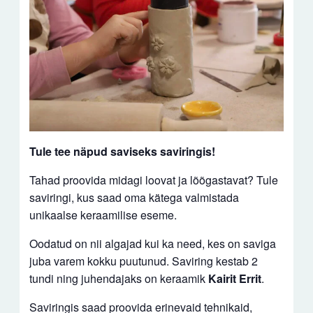
Tule tee näpud saviseks saviringis!
Tahad proovida midagi loovat ja lõõgastavat? Tule
saviringi, kus saad oma kätega valmistada
unikaalse keraamilise eseme.
Oodatud on nii algajad kui ka need, kes on saviga
juba varem kokku puutunud. Saviring kestab 2
tundi ning juhendajaks on keraamik
Kairit Errit
.
Saviringis saad proovida erinevaid tehnikaid,