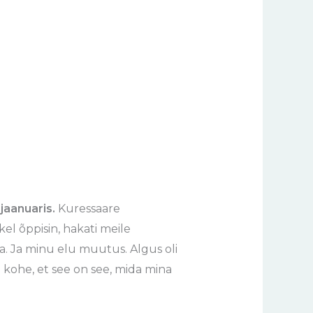
 jaanuaris.
Kuressaare
el õppisin, hakati meile
a. Ja minu elu muutus. Algus oli
u kohe, et see on see, mida mina