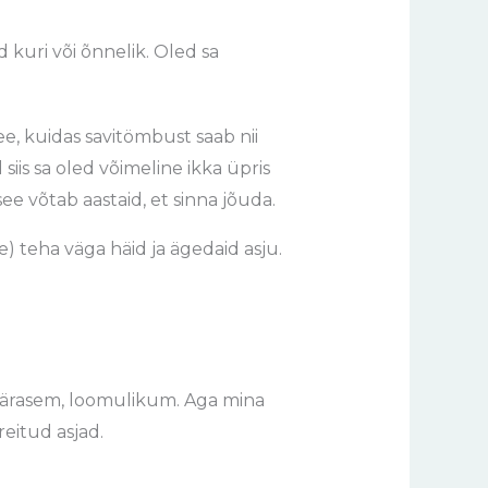
 kuri või õnnelik. Oled sa
, kuidas savitömbust saab nii
 siis sa oled võimeline ikka üpris
ee võtab aastaid, et sinna jõuda.
) teha väga häid ja ägedaid asju.
pärasem, loomulikum. Aga mina
eitud asjad.