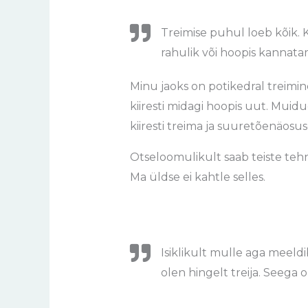
Treimise puhul loeb kõik. K
rahulik või hoopis kannatam
Minu jaoks on potikedral treimi
kiiresti midagi hoopis uut. Muid
kiiresti treima ja suuretõenäosus
Otseloomulikult saab teiste tehni
Ma üldse ei kahtle selles.
Isiklikult mulle aga meel
olen hingelt treija. Seega