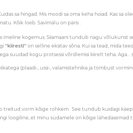
uidas sa hingad. Mis moodi sa oma keha hoiad. Kas sa oled
atu. Kõik loeb. Savimälu on päris .
ne imeline kogemus. Siiamaani tundub nagu võlukunst see
ugi
“kiiresti”
on selline eksitav sõna. Kui sa tead, mida teed
ega suudad kogu protsessi võrdlemisi kiirelt teha. Aga… s
katega (plaadi-, ussi-, valamistehnika ja tömbust vormine
dib treitud vorm kõige rohkem. See tundub kuidagi käe
 ongi loogiline, et minu südamele on kõige lähedasemad tr