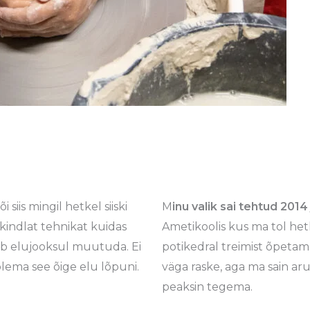
siis mingil hetkel siiski
M
inu valik sai tehtud 2014
 kindlat tehnikat kuidas
Ametikoolis kus ma tol hetk
õib elujooksul muutuda. Ei
potikedral treimist õpetam
 olema see õige elu lõpuni.
väga raske, aga ma sain ar
peaksin tegema.