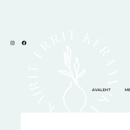
Skip
content
to
content
AVALEHT
ME