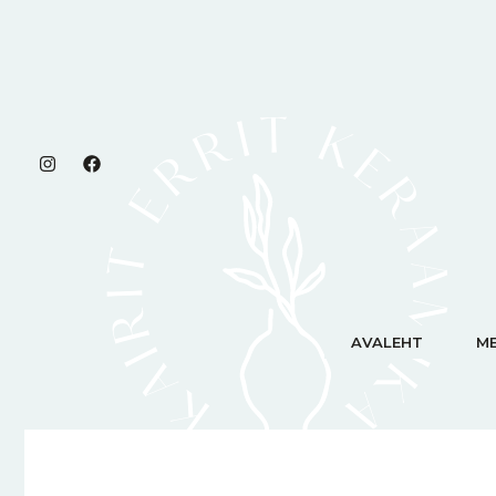
Skip
content
to
content
AVALEHT
ME