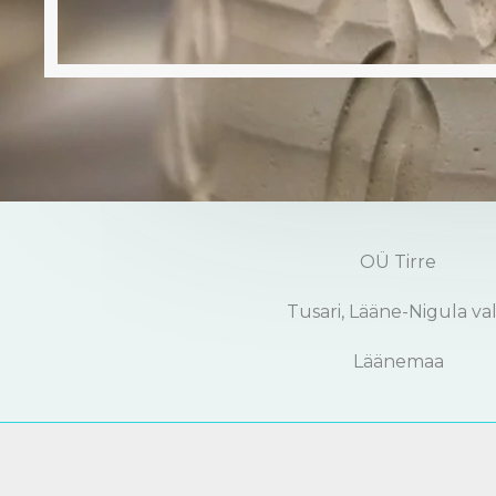
OÜ Tirre
Tusari, Lääne-Nigula va
Läänemaa